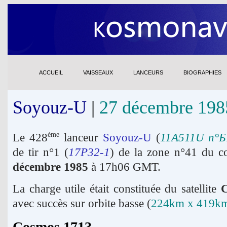
ACCUEIL
VAISSEAUX
LANCEURS
BIOGRAPHIES
Soyouz-U
|
27 décembre 198
Le 428
lanceur
Soyouz-U
(
11A511U n°Б
ème
de tir n°1 (
17P32-1
) de la zone n°41 du 
décembre 1985
à 17h06 GMT.
La charge utile était constituée du satellite
C
avec succès sur orbite basse (
224km x 419km
Cosmos 1713