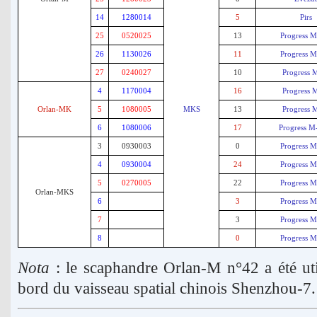
14
1280014
5
Pirs
25
0520025
13
Progress 
26
1130026
11
Progress 
27
0240027
10
Progress 
4
1170004
16
Progress 
Orlan-MK
5
1080005
MKS
13
Progress 
6
1080006
17
Progress 
3
0930003
0
Progress 
4
0930004
24
Progress 
5
0270005
22
Progress 
Orlan-MKS
6
3
Progress 
7
3
Progress 
8
0
Progress 
Nota
: le scaphandre Orlan-M n°42 a été uti
bord du vaisseau spatial chinois Shenzhou-7.