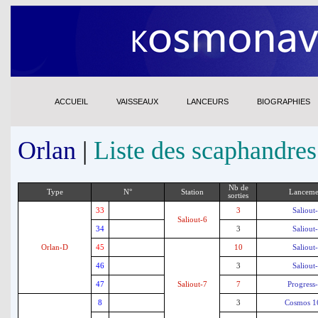
ACCUEIL
VAISSEAUX
LANCEURS
BIOGRAPHIES
Orlan
|
Liste des scaphandres
Nb de
Type
N°
Station
Lanceme
sorties
33
3
Saliout
Saliout-6
34
3
Saliout
Orlan-D
45
10
Saliout
46
3
Saliout
47
Saliout-7
7
Progress
8
3
Cosmos 1