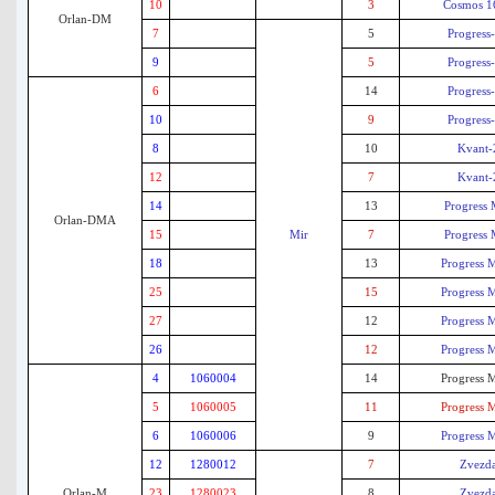
10
3
Cosmos 1
Orlan-DM
7
5
Progress
9
5
Progress
6
14
Progress
10
9
Progress
8
10
Kvant-
12
7
Kvant-
14
13
Progress 
Orlan-DMA
15
Mir
7
Progress 
18
13
Progress 
25
15
Progress 
27
12
Progress 
26
12
Progress 
4
1060004
14
Progress 
5
1060005
11
Progress 
6
1060006
9
Progress 
12
1280012
7
Zvezd
Orlan-M
23
1280023
8
Zvezd