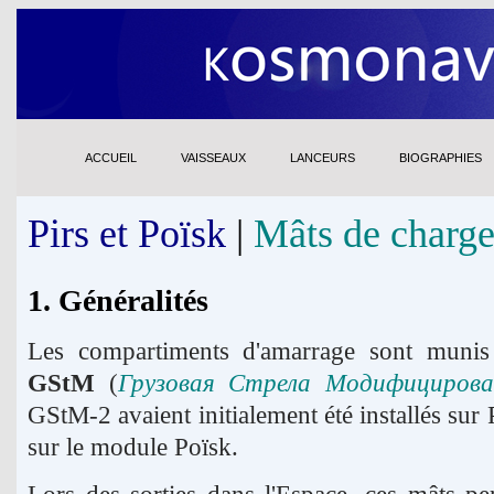
ACCUEIL
VAISSEAUX
LANCEURS
BIOGRAPHIES
Pirs et Poïsk
|
Mâts de charg
1. Généralités
Les compartiments d'amarrage sont munis
GStM
(
Грузовая Стрела Модифицирова
GStM-2 avaient initialement été installés sur P
sur le module Poïsk.
Lors des sorties dans l'Espace, ces mâts p