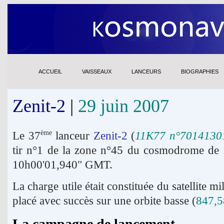
ACCUEIL
VAISSEAUX
LANCEURS
BIOGRAPHIES
Zenit-2
|
29 juin 2007
Le 37
lanceur
Zenit-2
(
11K77 n°7014130
ème
tir n°1 de la zone n°45 du cosmodrome de
10h00'01,940" GMT.
La charge utile était constituée du satellite mi
placé avec succès sur une orbite basse (
847,5
La campagne de lancement