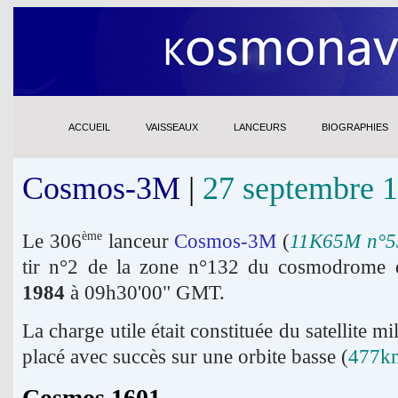
ACCUEIL
VAISSEAUX
LANCEURS
BIOGRAPHIES
Cosmos-3M
|
27 septembre 
Le 306
lanceur
Cosmos-3M
(
11K65M n°5
ème
tir n°2 de la zone n°132 du cosmodrome 
1984
à 09h30'00" GMT.
La charge utile était constituée du satellite mi
placé avec succès sur une orbite basse (
477km
Cosmos 1601