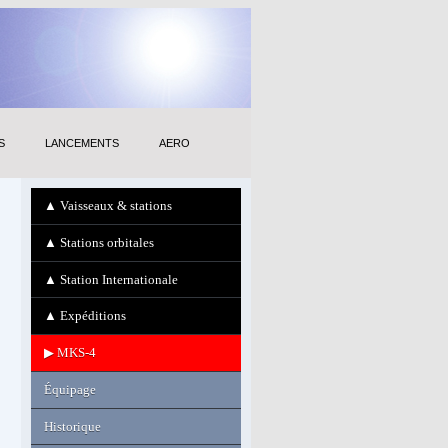
S
LANCEMENTS
AERO
▲ Vaisseaux & stations
▲ Stations orbitales
▲ Station Internationale
▲ Expéditions
▶ MKS-4
Équipage
Historique