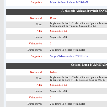
Suppléant
Major Andrew Richard MORGAN
Aleksandr Aleksandrovitch SK
Nationalité
Russe
Ingénieur de bord n°1 de la Station Spatiale Interna
Poste
Commandant du vaisseau Soyouz MS-13
Aller
Soyouz MS-13
Retour
Soyouz MS-13
Vol numéro
3
Durée du vol
200 jours 16 heures 44 minutes
Suppléant
Sergueï Nikolaïevitch RYZHIKOV
Colonel Luca PARMITAN
Nationalité
Italien
Ingénieur de bord n°5 de la Station Spatiale Interna
Poste
Ingénieur de bord n°1 du vaisseau Soyouz MS-13
Aller
Soyouz MS-13
Retour
Soyouz MS-13
Vol numéro
2
Durée du vol
200 jours 16 heures 44 minutes