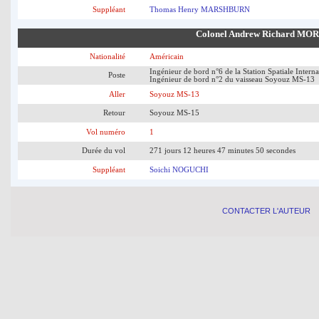
Suppléant
Thomas Henry MARSHBURN
Colonel Andrew Richard MO
Nationalité
Américain
Ingénieur de bord n°6 de la Station Spatiale Interna
Poste
Ingénieur de bord n°2 du vaisseau Soyouz MS-13
Aller
Soyouz MS-13
Retour
Soyouz MS-15
Vol numéro
1
Durée du vol
271 jours 12 heures 47 minutes 50 secondes
Suppléant
Soichi NOGUCHI
CONTACTER L'AUTEUR