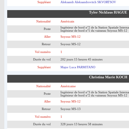
Suppléant
Aleksandr Aleksandrovitch SKVORTSOV
Tyler Nicklaus HAGUE
Nationalité
Américain
Ingénieur de bord n°2 de la Station Spatiale Interna
Poste
Ingénieur de bord n°1 du vaisseau Soyouz MS-12
Aller
Soyouz MS-12
Retour
Soyouz MS-12
Vol numéro
1
Durée du vol
202 jours 15 heures 45 minutes
Suppléant
Major Luca PARMITANO
Christina Marie KOCH
Nationalité
Américaine
Ingénieur de bord n°3 de la Station Spatiale Interna
Poste
Ingénieur de bord n°2 du vaisseau Soyouz MS-12
Aller
Soyouz MS-12
Retour
Soyouz MS-13
Vol numéro
1
Durée du vol
328 jours 13 heures 58 minutes