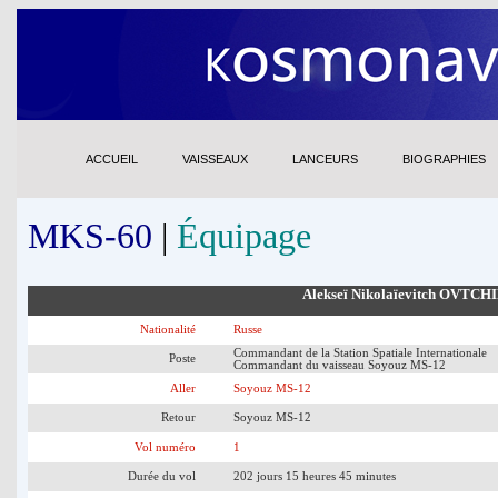
ACCUEIL
VAISSEAUX
LANCEURS
BIOGRAPHIES
MKS-60
|
Équipage
Alekseï Nikolaïevitch OVTCH
Nationalité
Russe
Commandant de la Station Spatiale Internationale
Poste
Commandant du vaisseau Soyouz MS-12
Aller
Soyouz MS-12
Retour
Soyouz MS-12
Vol numéro
1
Durée du vol
202 jours 15 heures 45 minutes