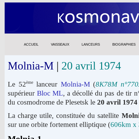
ACCUEIL
VAISSEAUX
LANCEURS
BIOGRAPHIES
Molnia-M
|
20 avril 1974
Le 52
lanceur
Molnia-M
(
8K78M n°770
ème
supérieur
Bloc ML
, a décollé du pas de tir n
du cosmodrome de Plesetsk le
20 avril 1974
La charge utile, constituée du satellite
Moln
sur une orbite fortement elliptique (
606km x 
Molnia-1